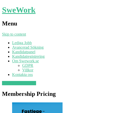
SweWork
Menu
Skip to content
Lediga Jobb
Avancerad Sökning
Kandidatpanel
Kandidatregistrering
Om Swework.se
GDPR
Villkor
Kontakta oss
Publicera
Sök ett jobb
Membership Pricing