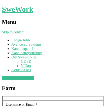
SweWork
Menu
Skip to content
Lediga Jobb
Avancerad Sökning
Kandidatpanel
Kandidatregistrering
Om Swework.se
GDPR
Villkor
Kontakta oss
Publicera
Sök ett jobb
Form
Username or Email
*