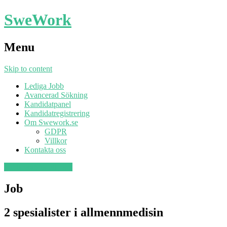
SweWork
Menu
Skip to content
Lediga Jobb
Avancerad Sökning
Kandidatpanel
Kandidatregistrering
Om Swework.se
GDPR
Villkor
Kontakta oss
Publicera
Sök ett jobb
Job
2 spesialister i allmennmedisin