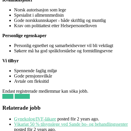
Norsk autorisasjon som lege
Spesialist i allmennmedisin
Gode norskkunnskaper - både skriftlig og muntlig
Krav om politiattest etter Helsepersonelloven
Personlige egenskaper
Personlig egnethet og samarbeidsevner vil bli vektlagt
Søkere må ha god språkforståelse og formidlingsevne
Vi tilbyr
Spennende faglig miljø
Gode pensjonsvilkår
Avtale om fleksitid
Endast registrerade medlemmar kan söka jobb.
Login
Register
Relaterade jobb
Gynekolog/IVF-läkare
posted för 2 years ago.
Vikariat 50 % tilsynslege ved Sande bo- og behandlingssenter
posted för 2 years ago.