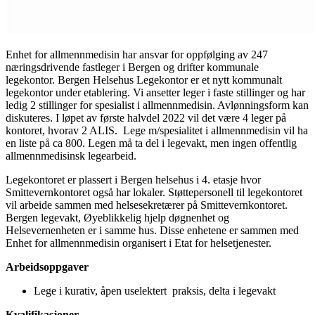
Enhet for allmennmedisin har ansvar for oppfølging av 247
næringsdrivende fastleger i Bergen og drifter kommunale
legekontor. Bergen Helsehus Legekontor er et nytt kommunalt
legekontor under etablering. Vi ansetter leger i faste stillinger og har
ledig 2 stillinger for spesialist i allmennmedisin. Avlønningsform kan
diskuteres. I løpet av første halvdel 2022 vil det være 4 leger på
kontoret, hvorav 2 ALIS. Lege m/spesialitet i allmennmedisin vil ha
en liste på ca 800. Legen må ta del i legevakt, men ingen offentlig
allmennmedisinsk legearbeid.
Legekontoret er plassert i Bergen helsehus i 4. etasje hvor
Smittevernkontoret også har lokaler. Støttepersonell til legekontoret
vil arbeide sammen med helsesekretærer på Smittevernkontoret.
Bergen legevakt, Øyeblikkelig hjelp døgnenhet og
Helsevernenheten er i samme hus. Disse enhetene er sammen med
Enhet for allmennmedisin organisert i Etat for helsetjenester.
Arbeidsoppgaver
Lege i kurativ, åpen uselektert praksis, delta i legevakt
Kvalifikasjoner