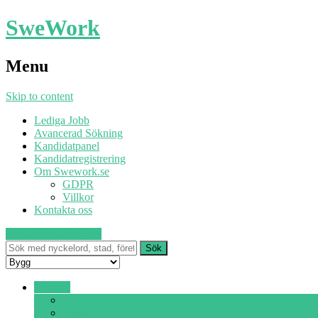
SweWork
Menu
Skip to content
Lediga Jobb
Avancerad Sökning
Kandidatpanel
Kandidatregistrering
Om Swework.se
GDPR
Villkor
Kontakta oss
Publicera
Sök ett jobb
Heltid ▾
Alla jobb
Heltid