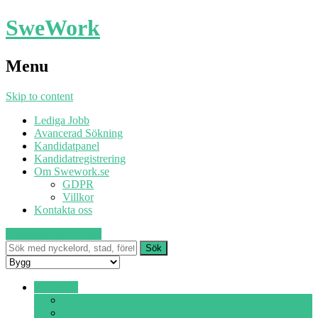
SweWork
Menu
Skip to content
Lediga Jobb
Avancerad Sökning
Kandidatpanel
Kandidatregistrering
Om Swework.se
GDPR
Villkor
Kontakta oss
Publicera
Sök ett jobb
Vikariat ▾
Alla jobb
Heltid