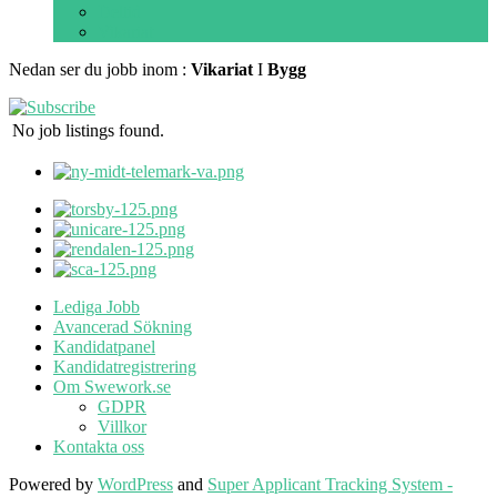
Deltid
Vikariat
Nedan ser du jobb inom :
Vikariat
I
Bygg
No job listings found.
Lediga Jobb
Avancerad Sökning
Kandidatpanel
Kandidatregistrering
Om Swework.se
GDPR
Villkor
Kontakta oss
Powered by
WordPress
and
Super Applicant Tracking System -